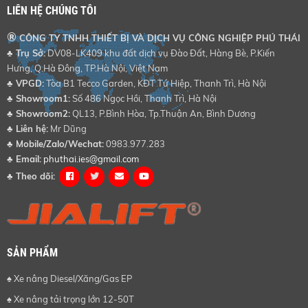
LIÊN HỆ CHÚNG TÔI
®
CÔNG TY TNHH THIẾT BỊ VÀ DỊCH VỤ CÔNG NGHIỆP PHÚ THÁI
♣ Trụ Sở:
DV08-LK409 khu đất dịch vụ Đào Đất, Hàng Bè, P.Kiến
Hưng, Q.Hà Đông, TP.Hà Nội, Việt Nam
♣
VPGD:
Tòa B1 Tecco Garden, KĐT Tứ Hiệp, Thanh Trì, Hà Nội
♣
Showroom1:
Số 486 Ngọc Hồi, Thanh Trì, Hà Nội
♣
Showroom2:
QL13, P.Bình Hòa, Tp.Thuận An, Bình Dương
♣
Liên hệ:
Mr Dũng
♣
Mobile/Zalo/Wechat:
0983.977.283
♣
Email:
phuthai.ies@gmail.com
♣
Theo dõi:
SẢN PHẨM
♠ Xe nâng Diesel/Xăng/Gas EP
♠ Xe nâng tải trọng lớn 12-50T