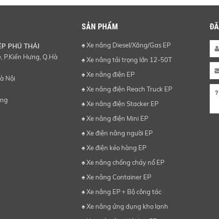
SẢN PHẨM
ĐĂ
♠ Xe nâng Diesel/Xăng/Gas EP
ỆP PHÚ THÁI
 P.Kiến Hưng, Q.Hà
♠ Xe nâng tải trọng lớn 12-50T
♠ Xe nâng điện EP
à Nội
♠ Xe nâng điện Reach Truck EP
ơng
♠ Xe nâng điện Stacker EP
♠ Xe nâng điện Mini EP
♠ Xe điện nâng người EP
♠ Xe điện kéo hàng EP
♠ Xe nâng chống cháy nổ EP
♠ Xe nâng Container EP
♠ Xe nâng EP + Bộ công tác
♠ Xe nâng ứng dụng kho lạnh