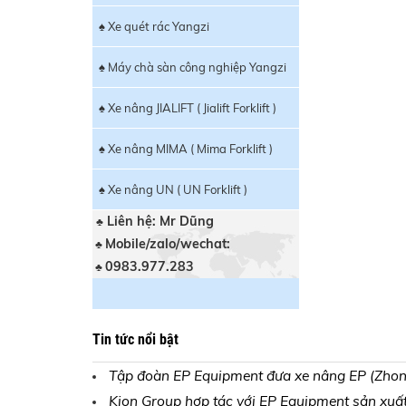
♠ Xe quét rác Yangzi
♠ Máy chà sàn công nghiệp Yangzi
♠ Xe nâng JIALIFT ( Jialift Forklift )
♠ Xe nâng MIMA ( Mima Forklift )
♠ Xe nâng UN ( UN Forklift )
Liên hệ: Mr Dũng
♣
Mobile/zalo/wechat:
♣
0983.977.283
♣
Tin tức nổi bật
Tập đoàn EP Equipment đưa xe nâng EP (Zhong
Kion Group hợp tác với EP Equipment sản xuất x