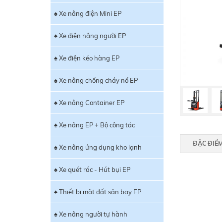
♠ Xe nâng điện Mini EP
♠ Xe điện nâng người EP
♠ Xe điện kéo hàng EP
♠ Xe nâng chống cháy nổ EP
♠ Xe nâng Container EP
♠ Xe nâng EP + Bộ công tác
ĐẶC ĐIỂ
♠ Xe nâng ứng dụng kho lạnh
♠ Xe quét rác - Hút bụi EP
♠ Thiết bị mặt đất sân bay EP
♠ Xe nâng người tự hành