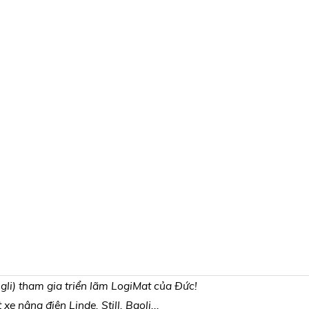
li) tham gia triển lãm LogiMat của Đức!
e nâng điện Linde, Still, Baoli...