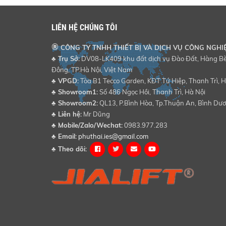
LIÊN HỆ CHÚNG TÔI
®
CÔNG TY TNHH THIẾT BỊ VÀ DỊCH VỤ CÔNG NGHI
♣ Trụ Sở:
DV08-LK409 khu đất dịch vụ Đào Đất, Hàng Bè,
Đông, TP.Hà Nội, Việt Nam
♣
VPGD:
Tòa B1 Tecco Garden, KĐT Tứ Hiệp, Thanh Trì, H
♣
Showroom1:
Số 486 Ngọc Hồi, Thanh Trì, Hà Nội
♣
Showroom2:
QL13, P.Bình Hòa, Tp.Thuận An, Bình Dư
♣
Liên hệ:
Mr Dũng
♣
Mobile/Zalo/Wechat:
0983.977.283
♣
Email:
phuthai.ies@gmail.com
♣
Theo dõi: