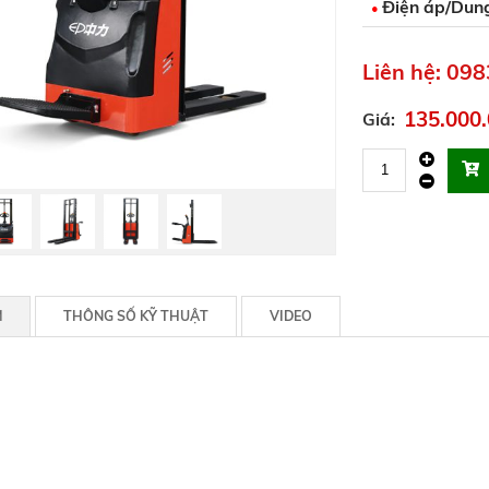
Điện áp/Dung
•
Liên hệ: 09
135.000.
Giá:
M
THÔNG SỐ KỸ THUẬT
VIDEO