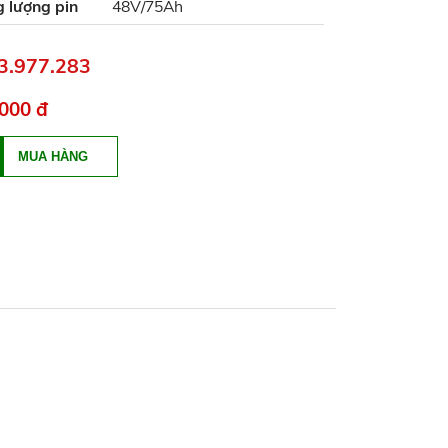
 lượng pin
48V/75Ah
83.977.283
000 đ