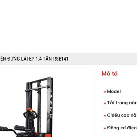
ỆN ĐỨNG LÁI EP 1.4 TẤN RSE141
Mô tả
Model
•
Tải trọng nâ
•
Chiều cao n
•
Động cơ điện
•