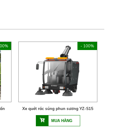
100%
- 100%
tấn
Xe quét rác súng phun sương YZ-S15