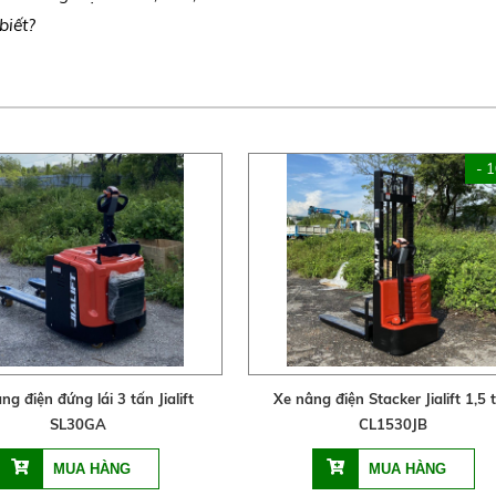
biết?
- 
ng điện đứng lái 3 tấn Jialift
Xe nâng điện Stacker Jialift 1,5 
SL30GA
CL1530JB