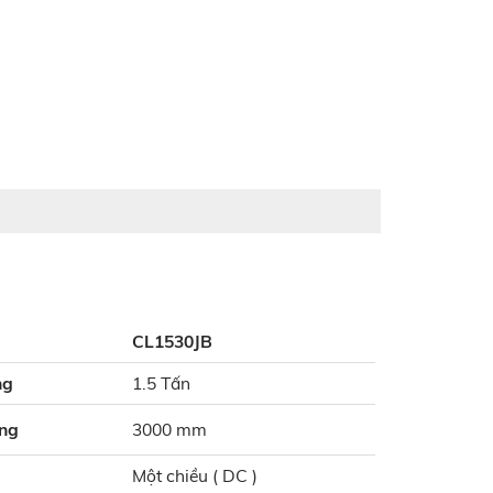
CL1530JB
ng
1.5 Tấn
âng
3000 mm
Một chiều ( DC )