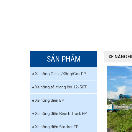
XE NÂNG ĐI
SẢN PHẨM
♠ Xe nâng Diesel/Xăng/Gas EP
♠ Xe nâng tải trọng lớn 12-50T
♠ Xe nâng điện EP
♠ Xe nâng điện Reach Truck EP
♠ Xe nâng điện Stacker EP