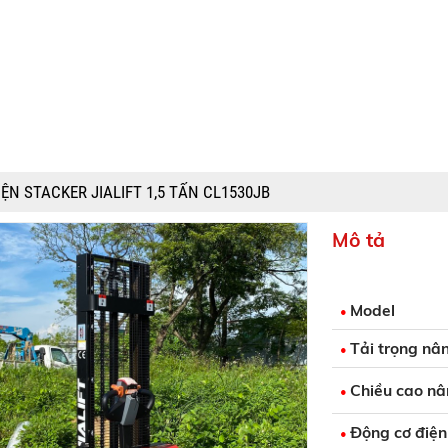
ỆN STACKER JIALIFT 1,5 TẤN CL1530JB
Mô tả
Model
•
Tải trọng nâ
•
Chiều cao n
•
Động cơ điện
•