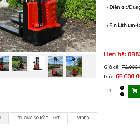
Điện áp/Dung
•
Pin Lithium-i
•
Liên hệ: 09
Giá cũ:
72.000.
65.000.0
Giá:
M
THÔNG SỐ KỸ THUẬT
VIDEO