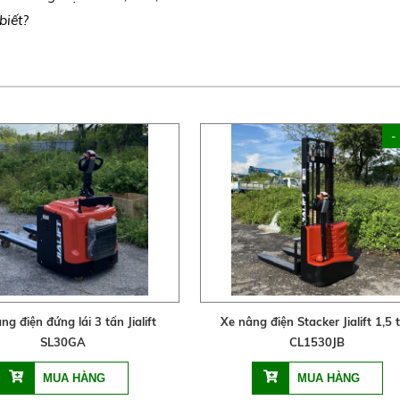
biết?
-
ng điện đứng lái 3 tấn Jialift
Xe nâng điện Stacker Jialift 1,5 
SL30GA
CL1530JB