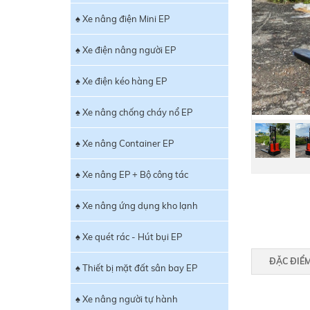
♠ Xe nâng điện Mini EP
♠ Xe điện nâng người EP
♠ Xe điện kéo hàng EP
♠ Xe nâng chống cháy nổ EP
♠ Xe nâng Container EP
♠ Xe nâng EP + Bộ công tác
♠ Xe nâng ứng dụng kho lạnh
♠ Xe quét rác - Hút bụi EP
ĐẶC ĐIỂ
♠ Thiết bị mặt đất sân bay EP
♠ Xe nâng người tự hành