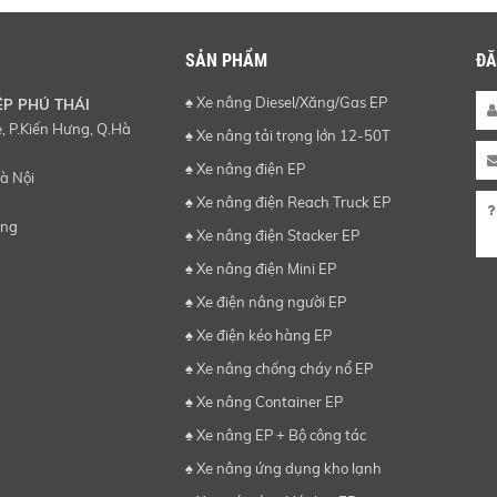
SẢN PHẨM
ĐĂ
♠ Xe nâng Diesel/Xăng/Gas EP
ỆP PHÚ THÁI
 P.Kiến Hưng, Q.Hà
♠ Xe nâng tải trọng lớn 12-50T
♠ Xe nâng điện EP
à Nội
♠ Xe nâng điện Reach Truck EP
ơng
♠ Xe nâng điện Stacker EP
♠ Xe nâng điện Mini EP
♠ Xe điện nâng người EP
♠ Xe điện kéo hàng EP
♠ Xe nâng chống cháy nổ EP
♠ Xe nâng Container EP
♠ Xe nâng EP + Bộ công tác
♠ Xe nâng ứng dụng kho lạnh