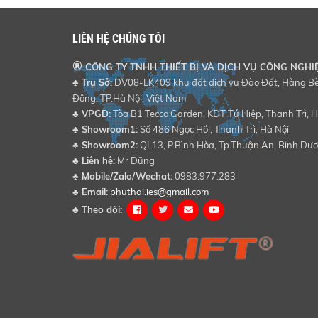
LIÊN HỆ CHÚNG TÔI
®
CÔNG TY TNHH THIẾT BỊ VÀ DỊCH VỤ CÔNG NGHI
♣ Trụ Sở:
DV08-LK409 khu đất dịch vụ Đào Đất, Hàng Bè,
Đông, TP.Hà Nội, Việt Nam
♣
VPGD:
Tòa B1 Tecco Garden, KĐT Tứ Hiệp, Thanh Trì, H
♣
Showroom1:
Số 486 Ngọc Hồi, Thanh Trì, Hà Nội
♣
Showroom2:
QL13, P.Bình Hòa, Tp.Thuận An, Bình Dư
♣
Liên hệ:
Mr Dũng
♣
Mobile/Zalo/Wechat:
0983.977.283
♣
Email:
phuthai.ies@gmail.com
♣
Theo dõi: