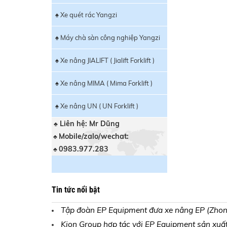
♠ Xe quét rác Yangzi
♠ Máy chà sàn công nghiệp Yangzi
♠ Xe nâng JIALIFT ( Jialift Forklift )
♠ Xe nâng MIMA ( Mima Forklift )
♠ Xe nâng UN ( UN Forklift )
Liên hệ: Mr Dũng
♣
Mobile/zalo/wechat:
♣
0983.977.283
♣
Tin tức nổi bật
Tập đoàn EP Equipment đưa xe nâng EP (Zhong
Kion Group hợp tác với EP Equipment sản xuất x