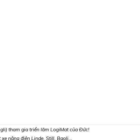
li) tham gia triển lãm LogiMat của Đức!
e nâng điện Linde, Still, Baoli...