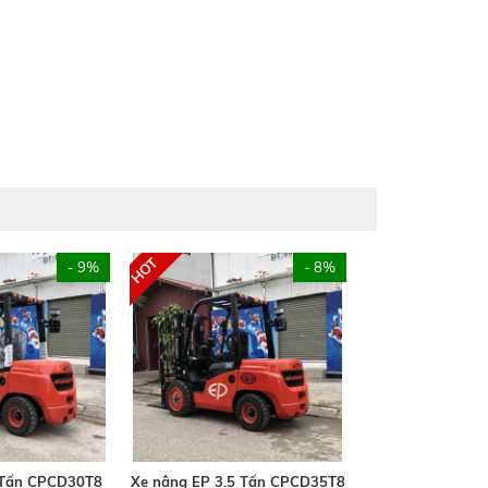
- 9%
- 8%
 Tấn CPCD30T8
Xe nâng EP 3.5 Tấn CPCD35T8