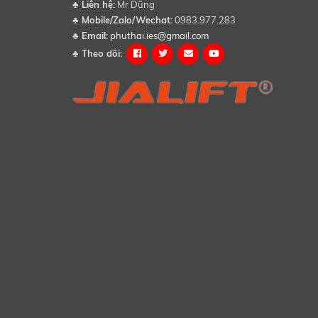
♣
Liên hệ:
Mr Dũng
♣
Mobile/Zalo/Wechat:
0983.977.283
♣
Email:
phuthai.ies@gmail.com
♣
Theo dõi: