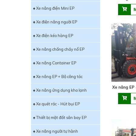
♠ Xe nâng điện Mini EP
♠ Xe điện nâng người EP
♠ Xe điện kéo hàng EP
♠ Xe nâng chống cháy nổ EP
♠ Xe nâng Container EP
♠ Xe nâng EP + Bộ công tác
Xe nâng EP
♠ Xe nâng ứng dụng kho lạnh
♠ Xe quét rác - Hút bụi EP
♠ Thiết bị mặt đất sân bay EP
♠ Xe nâng người tự hành