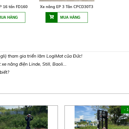
P 16 tấn FD160
Xe nâng EP 3 Tân CPCD30T3
li) tham gia triển lãm LogiMat của Đức!
e nâng điện Linde, Still, Baoli...
biết?
- 