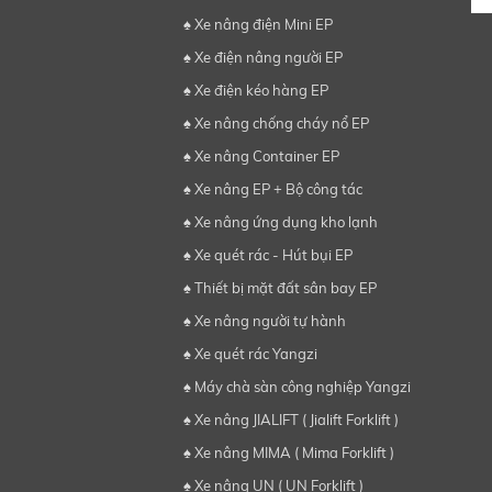
♠ Xe nâng điện Mini EP
♠ Xe điện nâng người EP
♠ Xe điện kéo hàng EP
♠ Xe nâng chống cháy nổ EP
♠ Xe nâng Container EP
♠ Xe nâng EP + Bộ công tác
♠ Xe nâng ứng dụng kho lạnh
♠ Xe quét rác - Hút bụi EP
♠ Thiết bị mặt đất sân bay EP
♠ Xe nâng người tự hành
♠ Xe quét rác Yangzi
♠ Máy chà sàn công nghiệp Yangzi
♠ Xe nâng JIALIFT ( Jialift Forklift )
♠ Xe nâng MIMA ( Mima Forklift )
♠ Xe nâng UN ( UN Forklift )