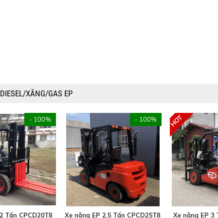
 DIESEL/XĂNG/GAS EP
- 100%
- 100%
 2 Tấn CPCD20T8
Xe nâng EP 2.5 Tấn CPCD25T8
Xe nâng EP 3