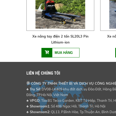
Xe nâng tay điện 2 tấn SL20L3 Pin
Xe nâ
Lithium-ion
LIÊN HỆ CHÚNG TÔI
®
CÔNG TY TNHH THIẾT BỊ VÀ DỊCH VỤ CÔNG NGHI
♣ Trụ Sở:
DV08-LK409 khu đất dịch vụ Đào Đất, Hàng Bè,
Đông, TP.Hà Nội, Việt Nam
♣
VPGD:
Tòa B1 Tecco Garden, KĐT Tứ Hiệp, Thanh Trì, H
♣
Showroom1:
Số 486 Ngọc Hồi, Thanh Trì, Hà Nội
♣
Showroom2:
QL13, P.Bình Hòa, Tp.Thuận An, Bình Dư