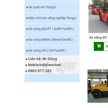
♠ Xe quét rác Yangzi
♠ Máy chà sàn công nghiệp Yangzi
♠ Xe nâng JIALIFT ( Jialift Forklift )
Xe nâng EP
♠ Xe nâng MIMA ( Mima Forklift )
♠ Xe nâng UN ( UN Forklift )
Liên hệ: Mr Dũng
♣
Mobile/zalo/wechat:
♣
0983.977.283
♣