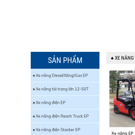
♠ XE NÂNG
SẢN PHẨM
♠ Xe nâng Diesel/Xăng/Gas EP
♠ Xe nâng tải trọng lớn 12-50T
♠ Xe nâng điện EP
♠ Xe nâng điện Reach Truck EP
♠ Xe nâng điện Stacker EP
Xe nâng EP