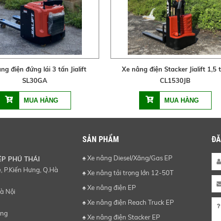
ng điện đứng lái 3 tấn Jialift
Xe nâng điện Stacker Jialift 1,5 
SL30GA
CL1530JB
SẢN PHẨM
ĐĂ
♠ Xe nâng Diesel/Xăng/Gas EP
ỆP PHÚ THÁI
 P.Kiến Hưng, Q.Hà
♠ Xe nâng tải trọng lớn 12-50T
♠ Xe nâng điện EP
à Nội
♠ Xe nâng điện Reach Truck EP
ơng
♠ Xe nâng điện Stacker EP