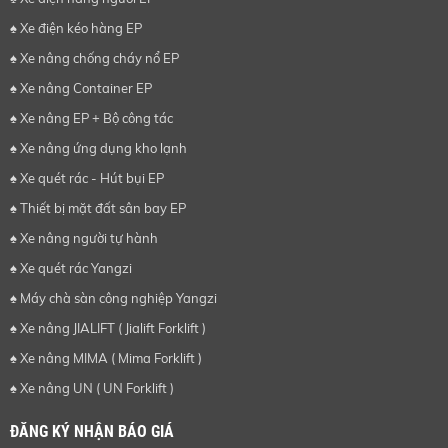
♠ Xe điện kéo hàng EP
♠ Xe nâng chống cháy nổ EP
♠ Xe nâng Container EP
♠ Xe nâng EP + Bộ công tác
♠ Xe nâng ứng dụng kho lạnh
♠ Xe quét rác - Hút bụi EP
♠ Thiết bị mặt đất sân bay EP
♠ Xe nâng người tự hành
♠ Xe quét rác Yangzi
♠ Máy chà sàn công nghiệp Yangzi
♠ Xe nâng JIALIFT ( Jialift Forklift )
♠ Xe nâng MIMA ( Mima Forklift )
♠ Xe nâng UN ( UN Forklift )
ĐĂNG KÝ NHẬN BÁO GIÁ