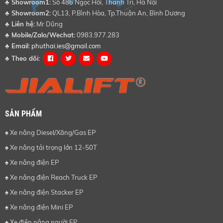
♣
Showroom1:
Số 486 Ngọc Hồi, Thanh Trì, Hà Nội
♣
Showroom2:
QL13, P.Bình Hòa, Tp.Thuận An, Bình Dương
♣
Liên hệ:
Mr Dũng
♣
Mobile/Zalo/Wechat:
0983.977.283
♣
Email:
phuthai.ies@gmail.com
♣
Theo dõi:
SẢN PHẨM
♠ Xe nâng Diesel/Xăng/Gas EP
♠ Xe nâng tải trọng lớn 12-50T
♠ Xe nâng điện EP
♠ Xe nâng điện Reach Truck EP
♠ Xe nâng điện Stacker EP
♠ Xe nâng điện Mini EP
♠ Xe điện nâng người EP