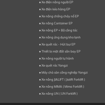
♠ Xe điện nâng người EP
♠ Xe điện kéo hàng EP
♠ Xe nâng chống cháy nổ EP
♠ Xe nâng Container EP
♠ Xe nâng EP + Bộ công tác
♠ Xe nâng ứng dụng kho lạnh
♠ Xe quét rác - Hút bụi EP
♠ Thiết bị mặt đất sân bay EP
♠ Xe nâng người tự hành
♠ Xe quét rác Yangzi
♠ Máy chà sàn công nghiệp Yangzi
♠ Xe nâng JIALIFT ( Jialift Forklift )
♠ Xe nâng MIMA ( Mima Forklift )
♠ Xe nâng UN ( UN Forklift )