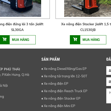
ng điện đứng lái 3 tấn Jialift
Xe nâng điện Stacker Jialift 1,5 
SL30GA
CL1530JB
SẢN PHẨM
ĐĂ
♠ Xe nâng Diesel/Xăng/Gas EP
ỆP PHÚ THÁI
 P.Kiến Hưng, Q.Hà
♠ Xe nâng tải trọng lớn 12-50T
♠ Xe nâng điện EP
à Nội
♠ Xe nâng điện Reach Truck EP
ơng
♠ Xe nâng điện Stacker EP
♠ Xe nâng điện Mini EP