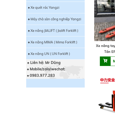
♠ Xe quét rác Yangzi
♠ Máy chà sàn công nghiệp Yangzi
♠ Xe nâng JIALIFT ( Jialift Forklift )
♠ Xe nâng MIMA ( Mima Forklift )
Xe nâng tay
Tấn E
♠ Xe nâng UN ( UN Forklift )
Liên hệ: Mr Dũng
♣
Mobile/zalo/wechat:
♣
0983.977.283
♣