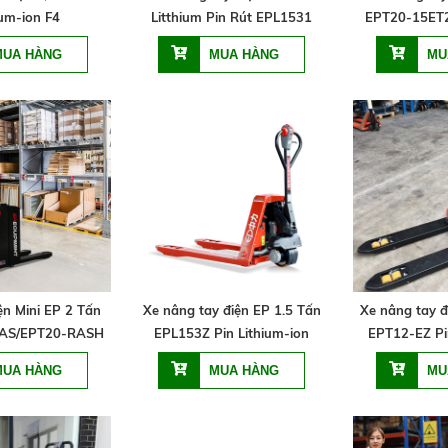
ium-ion F4
Litthium Pin Rút EPL1531
EPT20-15ET2
ện Mini EP 2 Tấn
Xe nâng tay điện EP 1.5 Tấn
Xe nâng tay đ
AS/EPT20-RASH
EPL153Z Pin Lithium-ion
EPT12-EZ Pi