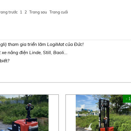
rang trước
1
2
Trang sau
Trang cuối
li) tham gia triển lãm LogiMat của Đức!
e nâng điện Linde, Still, Baoli...
biết?
- 