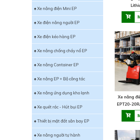
Lith
♠ Xe nâng điện Mini EP
♠ Xe điện nâng người EP
♠ Xe điện kéo hàng EP
♠ Xe nâng chống cháy nổ EP
♠ Xe nâng Container EP
♠ Xe nâng EP + Bộ công tác
♠ Xe nâng ứng dụng kho lạnh
Xe nâng đi
EPT20-20R
♠ Xe quét rác - Hút bụi EP
♠ Thiết bị mặt đất sân bay EP
♠ Xe nâng người tự hành