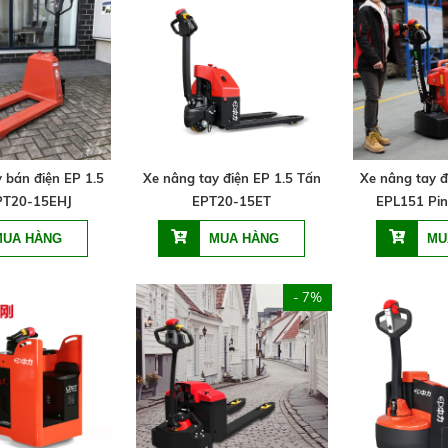
 bán điện EP 1.5
Xe nâng tay điện EP 1.5 Tấn
Xe nâng tay đ
PT20-15EHJ
EPT20-15ET
EPL151 Pin
- 7%