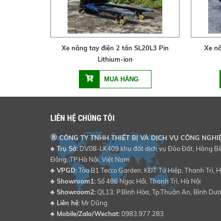
Xe nâng tay điện 2 tấn SL20L3 Pin
Xe nâ
Lithium-ion
LIÊN HỆ CHÚNG TÔI
®
CÔNG TY TNHH THIẾT BỊ VÀ DỊCH VỤ CÔNG NGHI
♣ Trụ Sở:
DV08-LK409 khu đất dịch vụ Đào Đất, Hàng Bè,
Đông, TP.Hà Nội, Việt Nam
♣
VPGD:
Tòa B1 Tecco Garden, KĐT Tứ Hiệp, Thanh Trì, H
♣
Showroom1:
Số 486 Ngọc Hồi, Thanh Trì, Hà Nội
♣
Showroom2:
QL13, P.Bình Hòa, Tp.Thuận An, Bình Dư
♣
Liên hệ:
Mr Dũng
♣
Mobile/Zalo/Wechat:
0983.977.283