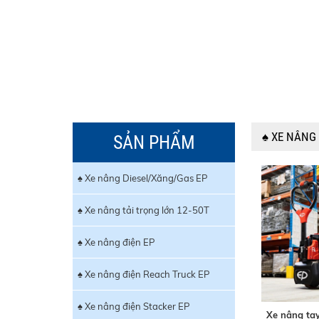
♠ XE NÂNG 
SẢN PHẨM
♠ Xe nâng Diesel/Xăng/Gas EP
♠ Xe nâng tải trọng lớn 12-50T
♠ Xe nâng điện EP
♠ Xe nâng điện Reach Truck EP
♠ Xe nâng điện Stacker EP
Xe nâng tay