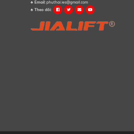
♣
Email:
phuthai.ies@gmail.com
♣
Theo dõi: